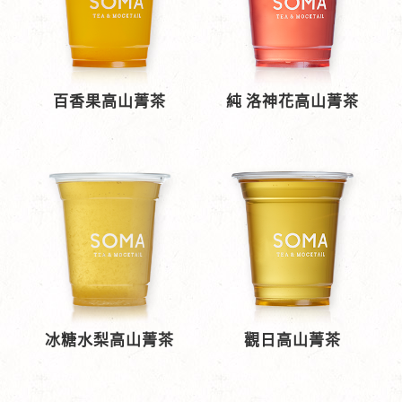
百香果高山菁茶
純 洛神花高山菁茶
冰糖水梨高山菁茶
觀日高山菁茶