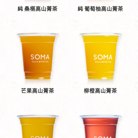
純 桑椹高山菁茶
純 葡萄柚高山菁茶
芒果高山菁茶
柳橙高山菁茶